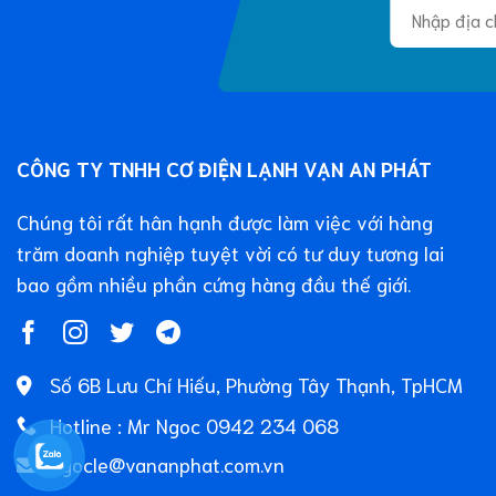
CÔNG TY TNHH CƠ ĐIỆN LẠNH VẠN AN PHÁT
Chúng tôi rất hân hạnh được làm việc với hàng
trăm doanh nghiệp tuyệt vời có tư duy tương lai
bao gồm nhiều phần cứng hàng đầu thế giới.
Số 6B Lưu Chí Hiếu, Phường Tây Thạnh, TpHCM
Hotline : Mr Ngoc 0942 234 068
ngocle@vananphat.com.vn