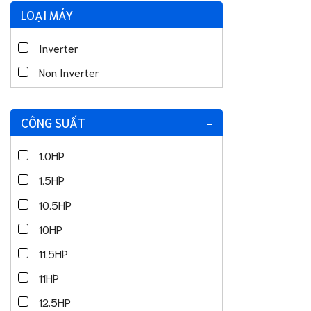
LOẠI MÁY
Inverter
Non Inverter
CÔNG SUẤT
-
1.0HP
1.5HP
10.5HP
10HP
11.5HP
11HP
12.5HP