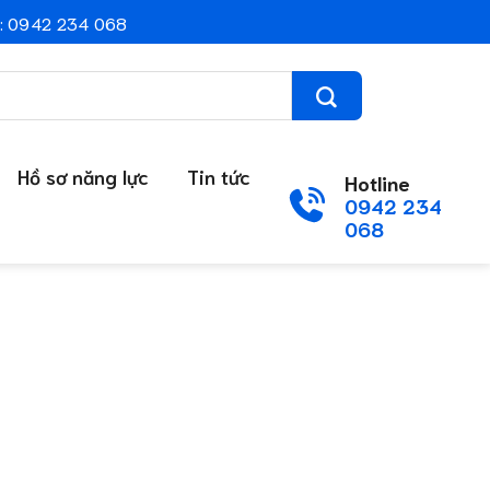
: 0942 234 068
Hồ sơ năng lực
Tin tức
Hotline
0942 234
068