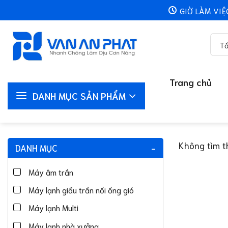
Chuyển
GIỜ LÀM VIỆ
đến
nội
dung
Trang chủ
DANH MỤC SẢN PHẨM
Không tìm t
DANH MỤC
-
Máy âm trần
Máy lạnh giấu trần nối ống gió
Máy lạnh Multi
Máy lạnh nhà xưởng