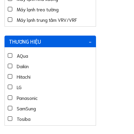
Máy lạnh treo tường
Máy lạnh trung tâm VRV/VRF
THƯƠNG HIỆU
-
AQua
Daikin
Hitachi
LG
Panasonic
SamSung
Tosiba