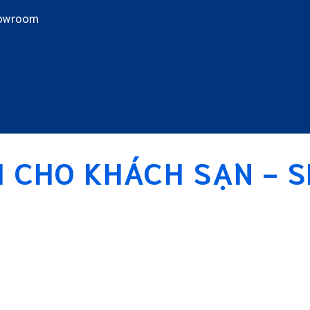
howroom
 CHO KHÁCH SẠN -