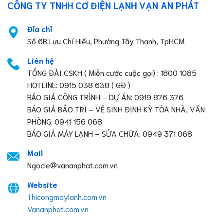
CÔNG TY TNHH CƠ ĐIỆN LẠNH VẠN AN PHÁT
Đỉa chỉ
Số 6B Lưu Chí Hiếu, Phường Tây Thạnh, TpHCM
Liên hệ
TỔNG ĐÀI CSKH ( Miễn cước cuộc gọi) : 1800 1085
HOTLINE: 0915 038 638 ( GĐ )
BÁO GIÁ CÔNG TRÌNH – DỰ ÁN: 0919 876 376
BÁO GIÁ BẢO TRÌ – VỆ SINH ĐỊNH KỲ TÒA NHÀ, VĂN
PHÒNG: 0941 156 068
BÁO GIÁ MÁY LẠNH – SỬA CHỮA: 0949 371 068
Mail
Ngocle@vananphat.com.vn
Website
Thicongmaylanh.com.vn
Vananphat.com.vn