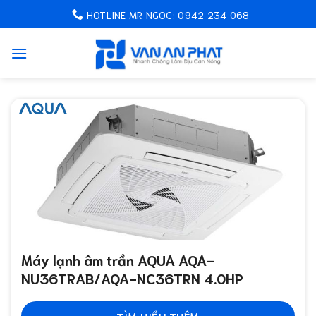
Chuyển
HOTLINE MR NGOC: 0942 234 068
đến
nội
dung
Máy lạnh âm trần AQUA AQA-
NU36TRAB/AQA-NC36TRN 4.0HP