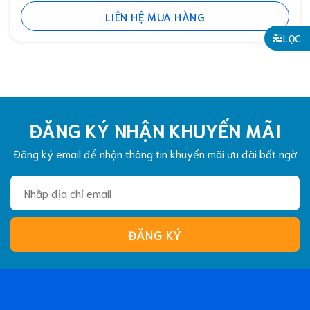
LIÊN HỆ MUA HÀNG
LỌC
ĐĂNG KÝ NHẬN KHUYẾN MÃI
Đăng ký email để nhận thông tin khuyến mãi ưu đãi bất ngờ