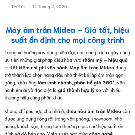
Tin Tức
12 Tháng 2, 2026
Máy âm trần Midea – Giá tốt, hiệu
suất ổn định cho mọi công trình
Trong xu hướng xây dựng hiện đại, các công trình ngày càng
ưu tiên những giải pháp điều hòa vừa
thẩm mỹ – hiệu quả
– tiết kiệm chi phí vận hành
.
Máy âm trần Midea
đang
trở thành lựa chọn hàng đầu nhờ thiết kế lắp âm trần gọn
gàng, khả năng
làm lạnh nhanh, phân bổ gió 360°
, vận
hành êm ái và đặc biệt là
giá thành hợp lý
so với nhiều
thương hiệu cùng phân khúc.
Không chỉ phù hợp cho nhà ở,
điều hòa âm trần Midea
còn
được ứng dụng rộng rãi trong văn phòng, showroom, nhà
hàng, khách sạn, trung tâm thương mại… nhờ hiệu suất ổn
định và độ bền cao. Với sự kết hợp giữa
công nghệ