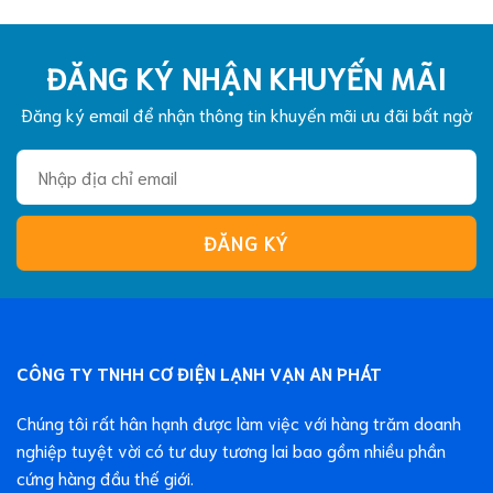
hàng hiểu rõ hơn về lựa chọn hệ thống lạnh phù hợp. Máy
lạnh cassette là gì? Máy lạnh cassette là dòng điều hòa
ĐĂNG KÝ NHẬN KHUYẾN MÃI
được lắp âm trong [...]
Đăng ký email để nhận thông tin khuyến mãi ưu đãi bất ngờ
CÔNG TY TNHH CƠ ĐIỆN LẠNH VẠN AN PHÁT
Chúng tôi rất hân hạnh được làm việc với hàng trăm doanh
nghiệp tuyệt vời có tư duy tương lai bao gồm nhiều phần
cứng hàng đầu thế giới.