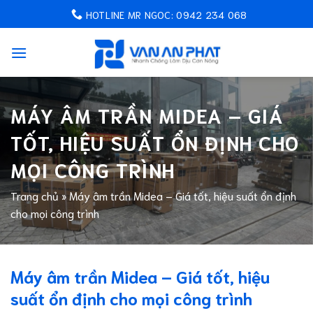
Chuyển
HOTLINE MR NGOC: 0942 234 068
đến
nội
dung
MÁY ÂM TRẦN MIDEA – GIÁ
TỐT, HIỆU SUẤT ỔN ĐỊNH CHO
MỌI CÔNG TRÌNH
Trang chủ
»
Máy âm trần Midea – Giá tốt, hiệu suất ổn định
cho mọi công trình
Máy âm trần Midea – Giá tốt, hiệu
suất ổn định cho mọi công trình