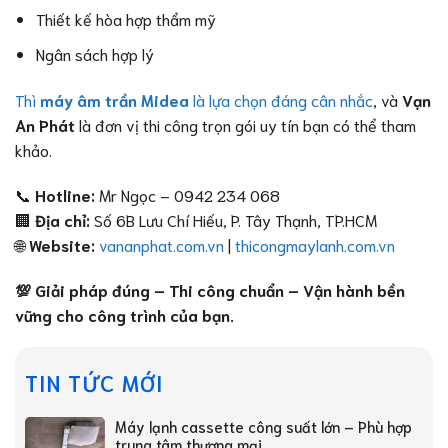
Thiết kế hòa hợp thẩm mỹ
Ngân sách hợp lý
Thì
máy âm trần Midea
là lựa chọn đáng cân nhắc
, và
Vạn
An Phát
là đơn vị thi công trọn gói uy tín bạn có thể tham
khảo.
📞
Hotline:
Mr Ngọc – 0942 234 068
🏢
Địa chỉ:
Số 6B Lưu Chí Hiếu, P. Tây Thạnh, TP.HCM
🌐
Website:
vananphat.com.vn
|
thicongmaylanh.com.vn
💯 Giải pháp đúng – Thi công chuẩn – Vận hành bền
vững cho công trình của bạn.
TIN TỨC MỚI
Máy lạnh cassette công suất lớn – Phù hợp
trung tâm thương mại