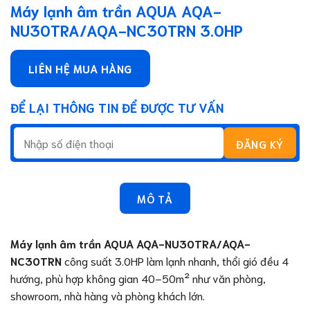
Máy lạnh âm trần AQUA AQA-
NU30TRA/AQA-NC30TRN 3.0HP
LIÊN HỆ MUA HÀNG
ĐỂ LẠI THÔNG TIN ĐỂ ĐƯỢC TƯ VẤN
MÔ TẢ
Máy lạnh âm trần AQUA AQA-NU30TRA/AQA-
NC30TRN
công suất 3.0HP làm lạnh nhanh, thổi gió đều 4
hướng, phù hợp không gian 40–50m² như văn phòng,
showroom, nhà hàng và phòng khách lớn.