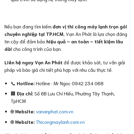
Nếu bạn đang tìm kiếm
đơn vị thi công máy lạnh trọn gói
chuyên nghiệp tại TP.HCM
, Vạn An Phát là lựa chọn đáng
tin cậy để đảm bảo
hiệu quả – an toàn – tiết kiệm lâu
dài
cho công trình của bạn.
Liên hệ ngay Vạn An Phát
để được khảo sát, tư vấn giải
pháp và báo giá chi tiết phù hợp với nhu cầu thực tế.
📞
Hotline:
Hotline : Mr Ngoc 0942 234 068
🏢
Địa chỉ:
Số 6B Lưu Chí Hiếu, Phường Tây Thạnh,
TpHCM
🌐
Website:
vananphat.com.vn
🌐
Website:
Thicongmaylanh.com.vn