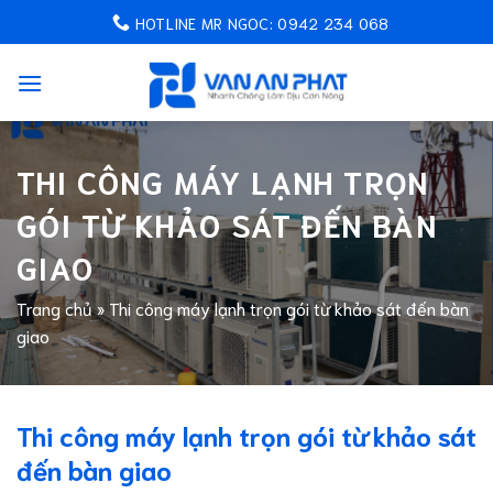
Chuyển
HOTLINE MR NGOC: 0942 234 068
đến
nội
dung
THI CÔNG MÁY LẠNH TRỌN
GÓI TỪ KHẢO SÁT ĐẾN BÀN
GIAO
Trang chủ
»
Thi công máy lạnh trọn gói từ khảo sát đến bàn
giao
Thi công máy lạnh trọn gói từ khảo sát
đến bàn giao