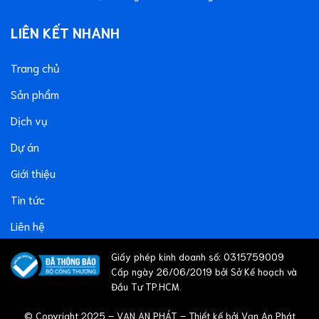
LIÊN KẾT NHANH
Trang chủ
Sản phẩm
Dịch vụ
Dự án
Giới thiệu
Tin tức
Liên hệ
Giấy phép kinh doanh số: 0315759009
Cấp ngày 26/06/2019 bởi Sở Kế hoạch và
Đầu Tư TP.HCM.
© Copyright 2025 – VẠN AN PHÁT – Thiết kế bởi Vạn An Phát