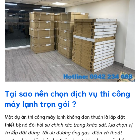
Tại sao nên chọn dịch vụ thi công
máy lạnh trọn gói ?
Một dự án thi công máy lạnh không đơn thuần là lắp đặt
thiết bị: nó đòi hỏi
sự chính xác trong khảo sát
,
lựa chọn vị
trí lắp đặt đúng
,
tối ưu đường ống gas, điện và thoát
nước
… nhằm đảm bảo hệ thống hoạt động hiệu quả nhất.