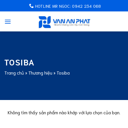
Chuyển
HOTLINE MR NGOC: 0942 234 068
đến
nội
dung
TOSIBA
Trang chủ
»
Thương hiệu
»
Tosiba
Không tìm thấy sản phẩm nào khớp với lựa chọn của bạn.