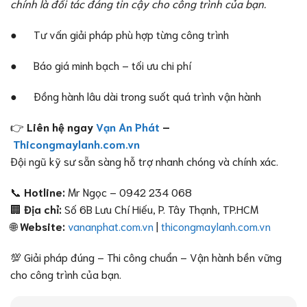
chính là đối tác đáng tin cậy cho công trình của bạn.
● Tư vấn giải pháp phù hợp từng công trình
● Báo giá minh bạch – tối ưu chi phí
● Đồng hành lâu dài trong suốt quá trình vận hành
👉
Liên hệ ngay
Vạn An Phát
–
Thicongmaylanh.com.vn
Đội ngũ kỹ sư sẵn sàng hỗ trợ nhanh chóng và chính xác.
📞
Hotline:
Mr Ngọc – 0942 234 068
🏢
Địa chỉ:
Số 6B Lưu Chí Hiếu, P. Tây Thạnh, TP.HCM
🌐
Website:
vananphat.com.vn
|
thicongmaylanh.com.vn
💯 Giải pháp đúng – Thi công chuẩn – Vận hành bền vững
cho công trình của bạn.