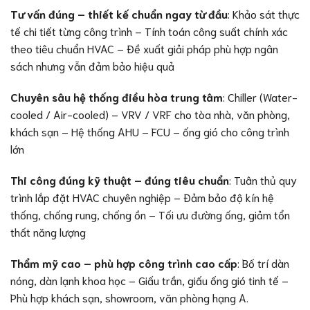
Tư vấn đúng – thiết kế chuẩn ngay từ đầu
: Khảo sát thực
tế chi tiết từng công trình – Tính toán công suất chính xác
theo tiêu chuẩn HVAC – Đề xuất giải pháp phù hợp ngân
sách nhưng vẫn đảm bảo hiệu quả
Chuyên sâu hệ thống điều hòa trung tâm
: Chiller (Water-
cooled / Air-cooled) – VRV / VRF cho tòa nhà, văn phòng,
khách sạn – Hệ thống AHU – FCU – ống gió cho công trình
lớn
Thi công đúng kỹ thuật – đúng tiêu chuẩn
: Tuân thủ quy
trình lắp đặt HVAC chuyên nghiệp – Đảm bảo độ kín hệ
thống, chống rung, chống ồn – Tối ưu đường ống, giảm tổn
thất năng lượng
Thẩm mỹ cao – phù hợp công trình cao cấp
: Bố trí dàn
nóng, dàn lạnh khoa học – Giấu trần, giấu ống gió tinh tế –
Phù hợp khách sạn, showroom, văn phòng hạng A.