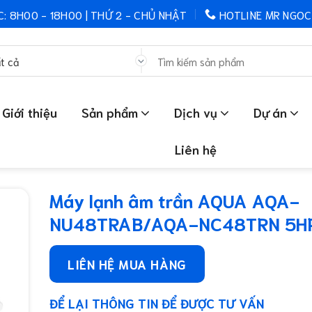
C: 8H00 - 18H00 | THỨ 2 - CHỦ NHẬT
HOTLINE MR NGOC
Tìm
kiếm:
Giới thiệu
Sản phẩm
Dịch vụ
Dự án
Liên hệ
Máy lạnh âm trần AQUA AQA-
NU48TRAB/AQA-NC48TRN 5H
LIÊN HỆ MUA HÀNG
ĐỂ LẠI THÔNG TIN ĐỂ ĐƯỢC TƯ VẤN